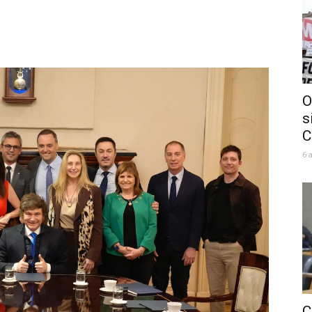
O
s
C
6 
C