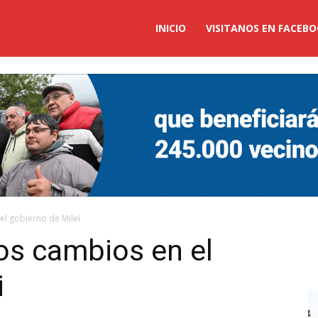
ticias
INICIO
VISITANOS EN FACEB
ucuman
el gobierno de Milei
os cambios en el
i