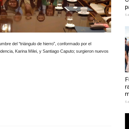
p
6 
mbre del “triángulo de hierro”, conformado por el
idencia, Karina Milei, y Santiago Caputo; surgieron nuevos
F
r
m
6 