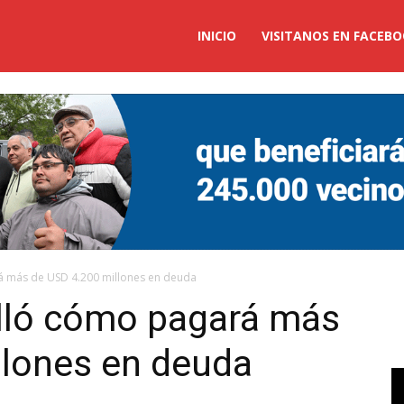
ticias
INICIO
VISITANOS EN FACEB
ucuman
á más de USD 4.200 millones en deuda
alló cómo pagará más
llones en deuda