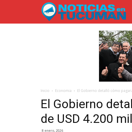
No
en
T
Inicio
Economia
El Gobierno detalló cómo pagar
El Gobierno det
de USD 4.200 mi
8 enero, 2026