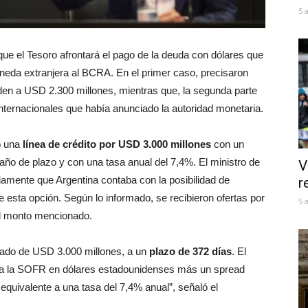
5 
que el Tesoro afrontará el pago de la deuda con dólares que
neda extranjera al BCRA. En el primer caso, precisaron
nden a USD 2.300 millones, mientras que, la segunda parte
ternacionales que había anunciado la autoridad monetaria.
vo una
línea de crédito por USD 3.000 millones
con un
año de plazo y con una tasa anual del 7,4%. El ministro de
V
iamente que Argentina contaba con la posibilidad de
r
 esta opción. Según lo informado, se recibieron ofertas por
5 
el monto mencionado.
citado de USD 3.000 millones, a un
plazo de 372 días
. El
 a la SOFR en dólares estadounidenses más un spread
equivalente a una tasa del 7,4% anual”, señaló el