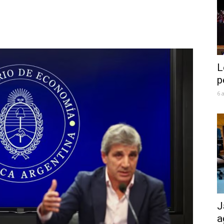
L
p
6 
J
a